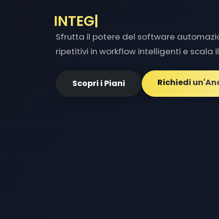
OTTIMIZZ
|
Sfrutta il potere del software automaz
ripetitivi in workflow intelligenti e scala 
Richiedi un'An
Scopri i Piani