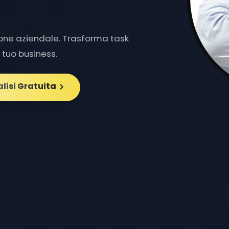
ione aziendale. Trasforma task
il tuo business.
alisi Gratuita