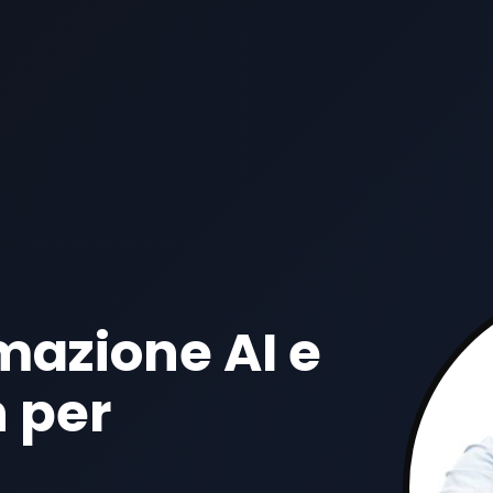
mazione AI e
 per