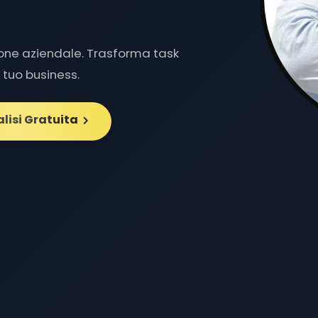
ione aziendale. Trasforma task
il tuo business.
alisi Gratuita