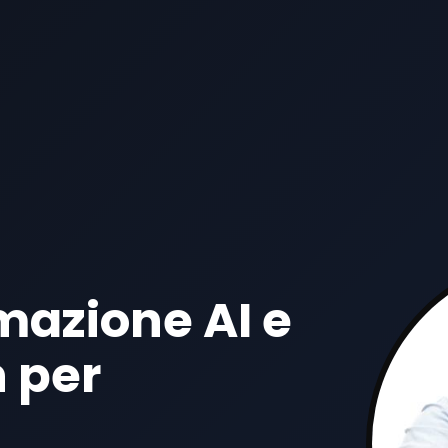
mazione AI e
 per