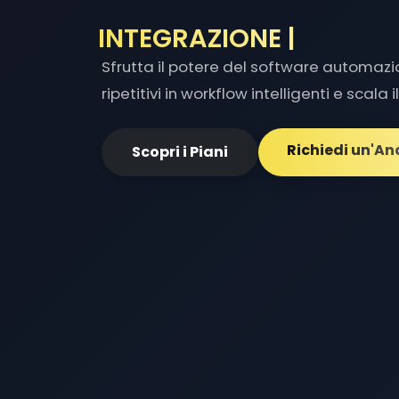
OTTIM
|
Sfrutta il potere del software automaz
ripetitivi in workflow intelligenti e scala 
Richiedi un'An
Scopri i Piani