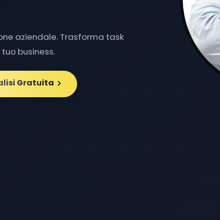
ione aziendale. Trasforma task
il tuo business.
alisi Gratuita