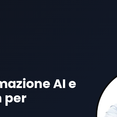
mazione AI e
 per