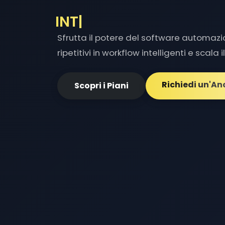
OTTIMIZZ
|
Sfrutta il potere del software automaz
ripetitivi in workflow intelligenti e scala 
Richiedi un'An
Scopri i Piani