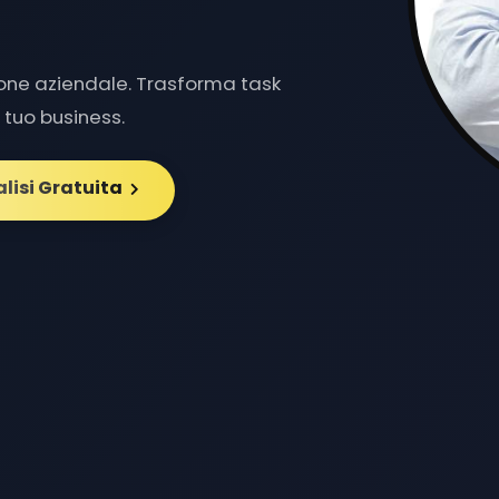
ione aziendale. Trasforma task
il tuo business.
alisi Gratuita