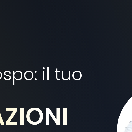
spo: il tuo
L
|