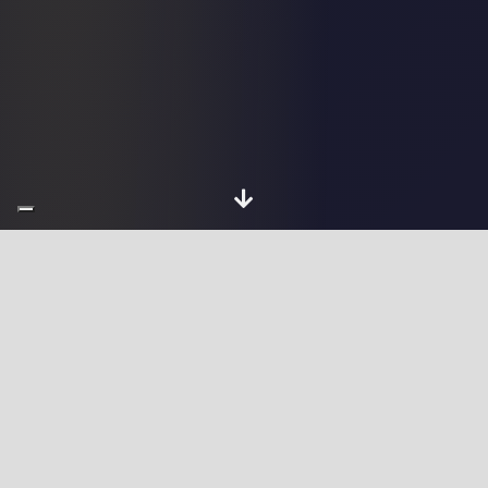
Chi sono
Sviluppatore Full
Stack Web a Sorso -
Consulente