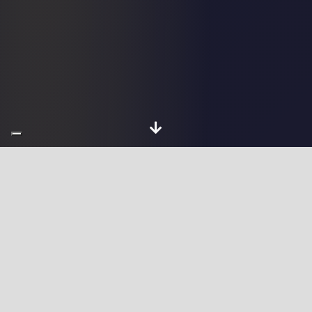
Chi sono
Sviluppatore Full
Stack Web a Usellus
- Consulente