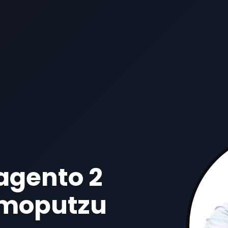
agento 2
imoputzu