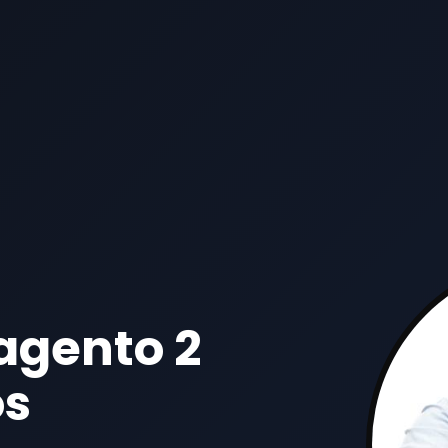
agento 2
os