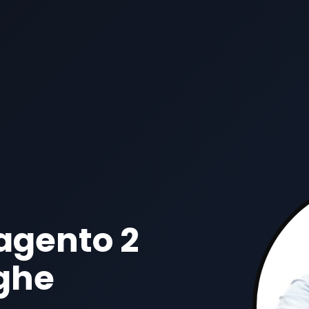
agento 2
ghe