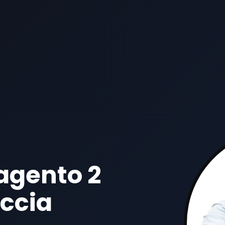
agento 2
iccia