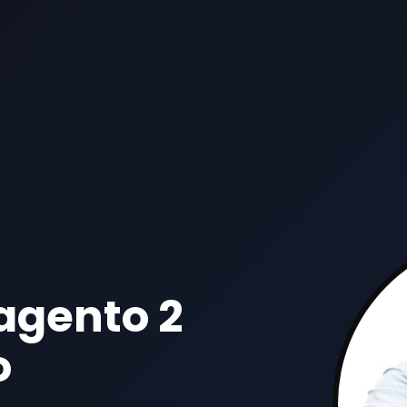
agento 2
o