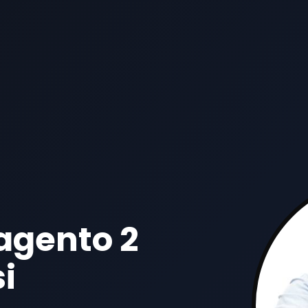
agento 2
i